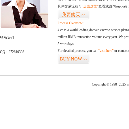
具体交易流程可
“点击这里”
查看或咨询support@
我要购买
>>
Process Overview:
4.cn is a world leading domain escrow service plat
million RMB transaction volume every year. We promi
联系我们
5 workdays.
For detailed process, you can
“visit here”
or contact
QQ：2726103981
BUY NOW
>>
Copyright © 1998 -2025 w