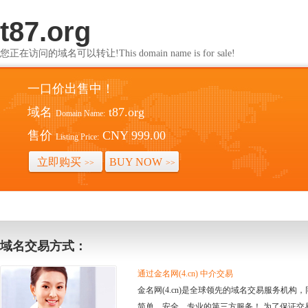
t87.org
您正在访问的域名可以转让!This domain name is for sale!
一口价出售中！
域名
t87.org
Domain Name:
售价
CNY 999.00
Listing Price:
立即购买
BUY NOW
>>
>>
域名交易方式：
通过金名网(4.cn) 中介交易
金名网(4.cn)是全球领先的域名交易服务机
简单、安全、专业的第三方服务！ 为了保证交